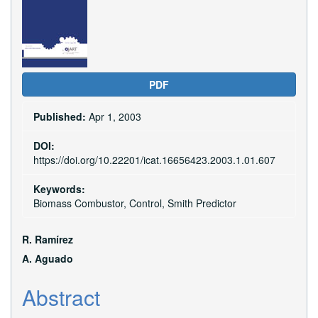
Sidebar
PDF
Published:
Apr 1, 2003
DOI:
https://doi.org/10.22201/icat.16656423.2003.1.01.607
Keywords:
Biomass Combustor, Control, Smith Predictor
Main
R. Ramí­rez
Article
A. Aguado
Content
Abstract