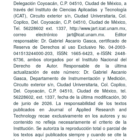
Delegación Coyoacán, C.P. 04510, Ciudad de México, a
través del Instituto de Ciencias Aplicadas y Tecnología
(ICAT), Circuito exterior s/n, Ciudad Universitaria, Col.
Copilco, Del. Coyoacán, C.P. 04510, Ciudad de México,
Tel. 56228602 ext. 1337, http://www.jart.icat.unam.mx,
correo electrónico jart@icat.unam.mx. Editor
responsable: Dr. Gabriel Ascanio Gasca, certificado de
Reserva de Derechos al uso Exclusivo No. 04-2003-
041513244000-203, ISSN: 1665-6423, e-ISSN: 2448-
6736, ambos otorgados por el Instituto Nacional del
Derecho de Autor. Responsable de la última
actualización de este número: Dr. Gabriel Ascanio
Gasca, Departamento de Instrumentación y Medición,
Circuito exterior s/n, Ciudad Universitaria, Col. Copilco,
Del. Coyoacán, C.P. 04510, Ciudad de México, tel.
56228602, ext. 1337, fecha de la última modificación, 30
de junio de 2026. La responsabilidad de los textos
publicados en Journal of Applied Research and
Technology recae exclusivamente en los autores y su
contenido no refleja necesariamente el criterio de la
Institución. Se autoriza la reproducción total o parcial de
los textos aquí publicados siempre y cuando se cite la