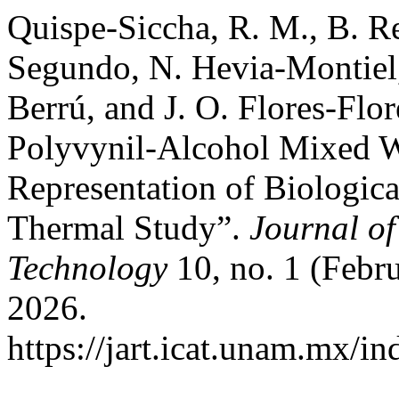
Quispe-Siccha, R. M., B. R
Segundo, N. Hevia-Montiel,
Berrú, and J. O. Flores-Flo
Polyvynil-Alcohol Mixed W
Representation of Biologica
Thermal Study”.
Journal of
Technology
10, no. 1 (Febr
2026.
https://jart.icat.unam.mx/in