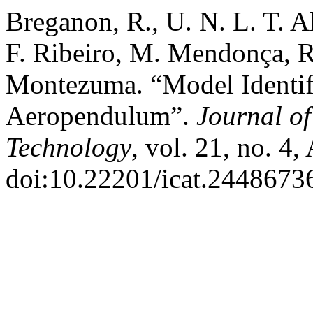
Breganon, R., U. N. L. T. Al
F. Ribeiro, M. Mendonça, R.
Montezuma. “Model Identif
Aeropendulum”.
Journal o
Technology
, vol. 21, no. 4
doi:10.22201/icat.2448673