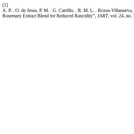
[1]
A. P. . O. de Jesus, P. M. . G. Carrillo, . R. M. L. . Roxas-Villanuev
Rosemary Extract Blend for Reduced Rancidity”,
JART
, vol. 24, no.