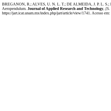
BREGANON, R.; ALVES, U. N. L. T.; DE ALMEIDA, J. P. L. S.; 
Aeropendulum.
Journal of Applied Research and Technology
,
[S. 
https://jart.icat.unam.mx/index.php/jart/article/view/1741. Acesso em: