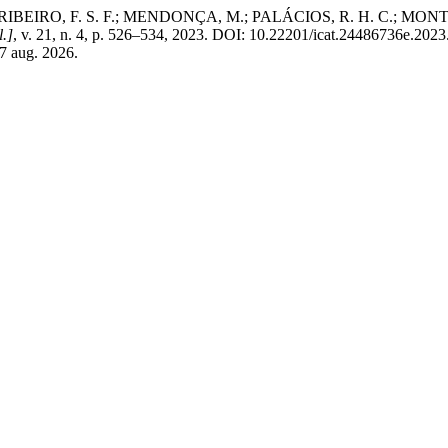
RIBEIRO, F. S. F.; MENDONÇA, M.; PALÁCIOS, R. H. C.; MONTEZU
l.]
, v. 21, n. 4, p. 526–534, 2023. DOI: 10.22201/icat.24486736e.2023
 7 aug. 2026.